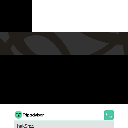
5
/5
hakSh11