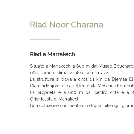
Riad Noor Charana
Riad a Marrakech
Situato a Marrakech, a 600 m dal Museo Boucharo
offre camere climatizzate e una terrazza.
La struttura si trova a circa 1,1 km da Djemaa El
Giardini Majorelle e a 1,6 km dalla Moschea Koutoub
La proprietà è a 600 m dal centro città e a
Orientalista di Marrakech.
Una colazione continentale è disponibile ogni giorno 
I punti di interesse nelle vicinanze di Noor Ch
Palazzo Bahia, il Giardino Segreto e il Museo Mouas
Il aeroporto più vicino è l'Aeroporto di Marrakech-M
struttura.