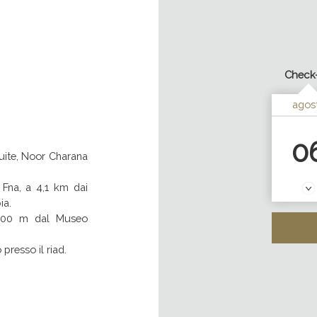
2026-08
Check-
agos
0
uite, Noor Charana
 Fna, a 4,1 km dai
ia.
 800 m dal Museo
presso il riad.
arana includono il
sine.
enara, a 7 km dalla