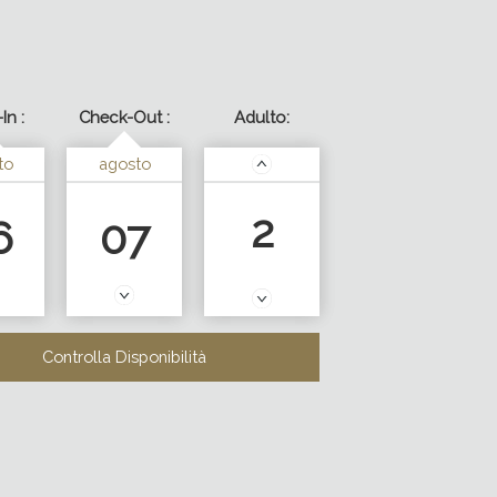
-06 / 2026-08-07
In :
Check-Out :
Adulto:
to
agosto
2
6
07